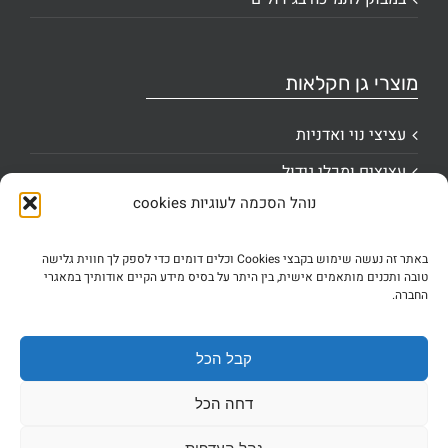
מוצרי גן חקלאות
עציצי נוי ואדניות
עציצים ומכלי גידול
נוהל הסכמה לעוגיות cookies
ציוד קשירה ואביזרי מקס
שילוט וסימון
באתר זה נעשה שימוש בקבצי Cookies וכלים דומים כדי לספק לך חווית גלישה
טובה ותכנים מותאמים אישית, בין היתר על בסיס מידע הקיים אודותיך במאגרי
שקי גידול ושתילה
החברה.
Cookie Policy (EU)
קבל הכל
דחה הכל