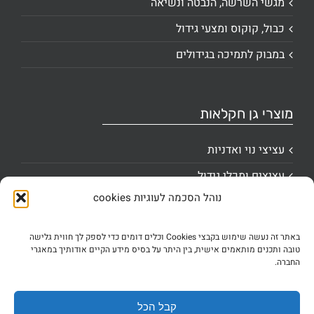
מגשי השרשה, הנבטה ונשיאה
כבול, קוקוס ומצעי גידול
במבוק לתמיכה בגידולים
מוצרי גן חקלאות
עציצי נוי ואדניות
עציצים ומכלי גידול
נוהל הסכמה לעוגיות cookies
ציוד קשירה ואביזרי מקס
שילוט וסימון
באתר זה נעשה שימוש בקבצי Cookies וכלים דומים כדי לספק לך חווית גלישה
טובה ותכנים מותאמים אישית, בין היתר על בסיס מידע הקיים אודותיך במאגרי
שקי גידול ושתילה
החברה.
Cookie Policy (EU)
קבל הכל